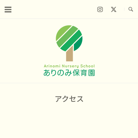
コ
ン
テ
ン
ホ
ツ
ー
へ
ム
ス
キ
ッ
プ
アクセス