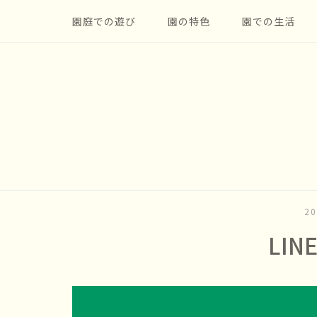
コ
園庭での遊び
園の特色
園での生活
ン
テ
ン
ツ
へ
ス
キ
ッ
プ
2
LI