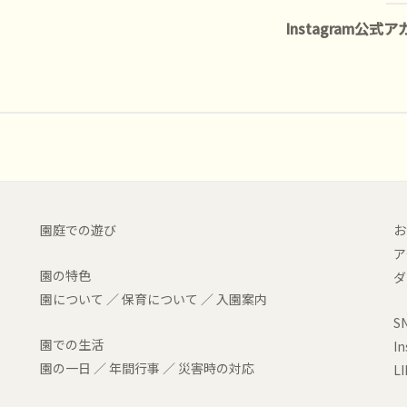
Instagram公式
園庭での遊び
お
ア
園の特色
ダ
園について
／
保育について
／
入園案内
S
園での生活
I
園の一日
／
年間行事
／
災害時の対応
L